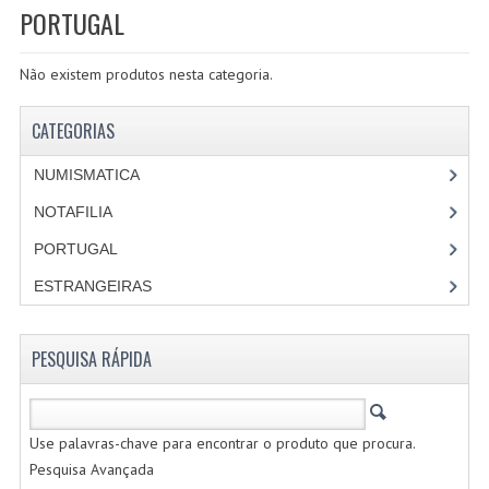
PORTUGAL
PROMOÇÕES
Não existem produtos nesta categoria.
CATEGORIAS
NUMISMATICA
CATEGORIAS
PORTUGAL
NUMISMATICA
REPUBLICA
NOTAFILIA
PORTUGAL
MONARQUIA
ESTRANGEIRAS
COLONIAS
ESTRANGEIRAS
PESQUISA RÁPIDA
MOEDAS CERTIFICADAS
NOTAFILIA
Use palavras-chave para encontrar o produto que procura.
Pesquisa Avançada
PORTUGAL