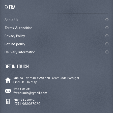
EXTRA
About Us
Terms & condition
Privacy Policy
Refund policy
Delivery Information
GET IN TOUCH
Rua da Paz nº40 4590-328 Freamunde Portugal
Find Us On Map
Email Us At:
freanumis@gmail.com
Phone Support:
+351 968067020