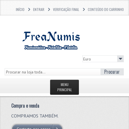
INÍCIO
ENTRAR
VERIFICAÇÃO FINAL
CONTEÚDO DO CARRINHO
Procurar
MENU
PRINCIPAL
PÁGINA INICIAL
Compra e venda
LOJA
COMPRAMOS TAMBÉM.
ONLINE
ONLINE
ONLINE
ONLINE
ONLINE
ONLINE
ONLINE
ONLINE
ONLINE
ONLINE
ONLINE
ONLINE
ONLINE
O QUE HÁ DE NOVO?